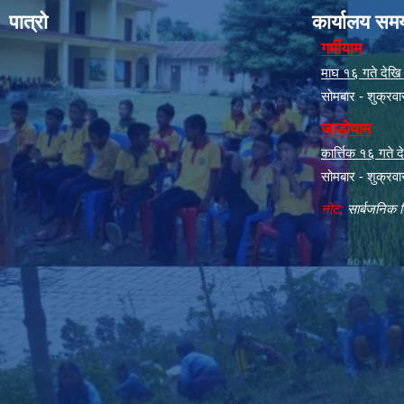
पात्रो
कार्यालय सम
गर्मीयाम
माघ १६ गते देखि क
सोमबार - शुक्रव
जाडोयाम
कार्त्तिक १६ गते
सोमबार - शुक्रव
नोट:
सार्बजनिक ब