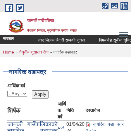
Skip to main content
जानकी गाउँपालिका
कैलाली जिल्ला, सुदूरपश्चिम प्रदेश, नेपाल
समाचार
काठ लिलाम बिक्री सम्बन्धी सूचना ।
विषयविज्ञ सूचीमा सूचिकृत ह
You are here
Home
»
विधुतीय शुसासन सेवा
» नागरिक वडापत्र
नागरिक वडापत्र
आर्थिक वर्ष
आर्थि
शिर्षक
क
मिति
दस्तावेज
वर्ष
जानकी गाउँपालिकाको
01/04/20
नागरिक वडा पत्र
८०/
नागरिक वडापत्र
24 -
२०८०_