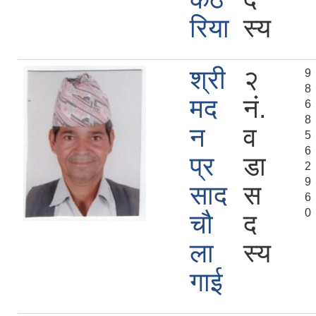
रिया
स्य
श्री
२
9
8
मद
नं.
6
8
न
व
5
6
प्र
डा
2
9
साद
स
6
0
चौ
द
ला
स्य
गाई