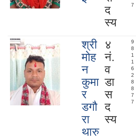
7
द
स्य
श्री
४
9
8
मोह
नं.
1
1
न
व
6
2
कुमा
डा
8
8
र
स
7
7
डगौ
द
रा
स्य
थारु