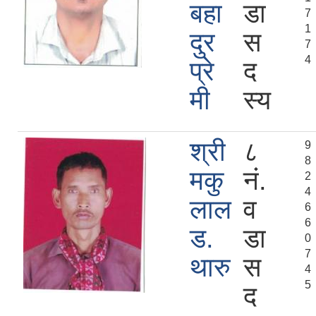
बहा
डा
7
1
दुर
स
7
4
प्रे
द
मी
स्य
श्री
८
9
8
मकु
नं.
2
4
लाल
व
6
6
ड.
डा
0
7
थारु
स
4
5
द