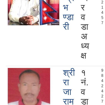
2
भ
र
1
4
ण्डा
व
5
7
री
डा
अ
ध्य
क्ष
श्री
१
9
8
रा
नं.
4
2
जा
व
4
2
राम
डा
7