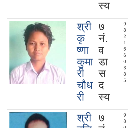
स्य
श्री
७
9
8
कृ
नं.
2
1
ष्णा
व
6
6
कुमा
डा
0
3
री
स
8
5
चौध
द
री
स्य
श्री
७
9
8
0