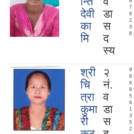
न्ति
व
8
7
देवी
डा
8
2
का
स
3
8
मि
द
स्य
श्री
२
9
8
चि
नं.
6
8
त्रा
व
5
6
कुमा
डा
1
3
री
स
5
2
कठ
द