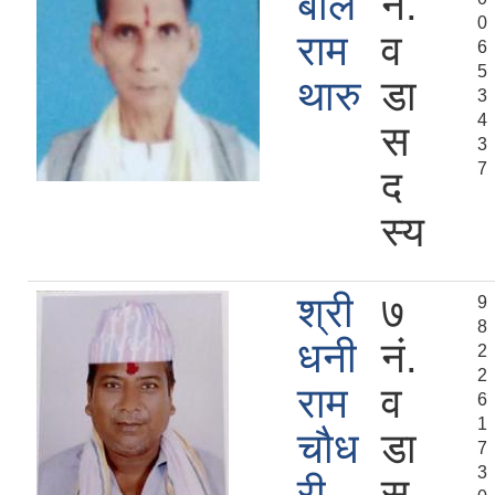
बलि
नं.
0
राम
व
6
5
थारु
डा
3
4
स
3
7
द
स्य
श्री
७
9
8
धनी
नं.
2
2
राम
व
6
1
चौध
डा
7
3
री
स