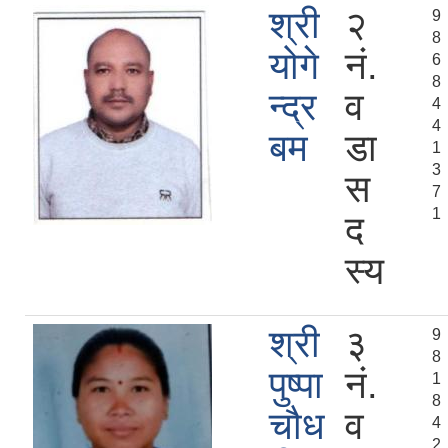
श्री
२
9
8
योगे
नं.
6
8
न्द्र
व
4
4
बम
डा
1
3
स
7
1
द
स्य
श्री
३
9
8
पुष्पा
नं.
1
8
चौध
व
4
2