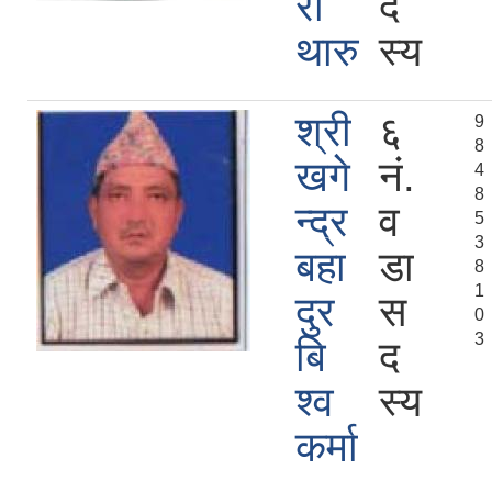
रा
द
थारु
स्य
श्री
६
9
8
खगे
नं.
4
8
न्द्र
व
5
3
बहा
डा
8
1
दुर
स
0
3
बि
द
श्व
स्य
कर्मा