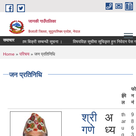
Skip to main content
जानकी गाउँपालिका
कैलाली जिल्ला, सुदूरपश्चिम प्रदेश, नेपाल
समाचार
लाम बिक्री सम्बन्धी सूचना ।
विषयविज्ञ सूचीमा सूचिकृत हुन निवेदन पेस गर्ने सम्बन्धी 
You are here
Home
»
परिचय
» जन प्रतिनिधि
जन प्रतिनिधि
फो
ईमे
न
ल
नं
श्री
अ
th
9
ar
8
गणे
ध्य
u
6
g
3