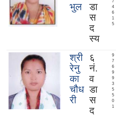
7
भुल
डा
4
6
स
1
5
द
स्य
श्री
६
9
7
रेनु
नं.
6
9
का
व
9
3
चौध
डा
5
5
री
स
0
1
द