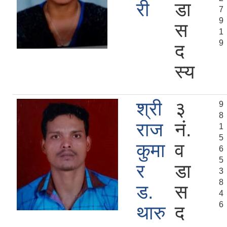
री
डा
7
9
स
1
9
द
स्य
श्री
३
9
8
राज
नं.
1
5
कुमा
व
6
5
र
डा
3
8
ड.
स
4
6
थारु
द