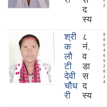
0
2
द
स्य
श्री
८
9
8
क
नं.
0
4
लौ
व
6
5
टी
डा
2
8
देवी
स
1
4
चौध
द
री
स्य