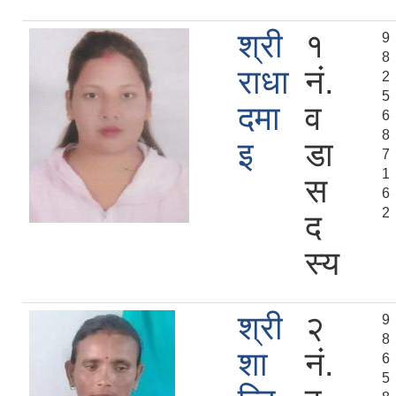
श्री
१
9
8
राधा
नं.
2
5
दमा
व
6
8
इ
डा
7
1
स
6
2
द
स्य
श्री
२
9
8
शा
नं.
6
5