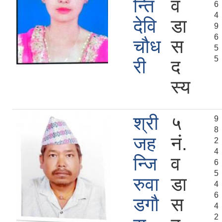
न्ति
व
6
4
देवि
डा
9
6
चौध
स
5
5
री
द
स्य
श्री
५
9
8
जह
नं.
2
4
न्जि
व
6
5
रुवा
डा
4
6
डगौ
स
4
2