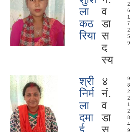
2
ला
व
6
1
कठ
डा
7
2
रिया
स
5
9
द
स्य
श्री
४
9
8
निर्म
नं.
2
2
ला
व
1
2
दमा
डा
8
4
ई
स
9