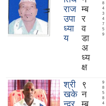
8
राज
म्ब
4
3
उपा
र
4
7
ध्या
व
5
9
य
डा
अ
ध्य
क्ष
श्री
९
9
8
खके
न
5
8
न्द्र
म्ब
4