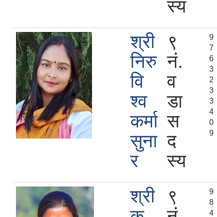
स्य
श्री
९
9
7
निरु
नं.
6
3
वि
व
2
3
श्व
डा
3
4
कर्मा
स
0
9
सुना
द
र
स्य
श्री
९
9
8
क
नं.
4