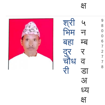
क्ष
श्री
५
9
8
भिम
न
0
0
बहा
म्ब
6
7
दुर
र
2
7
चौध
व
7
8
री
डा
अ
ध्य
क्ष