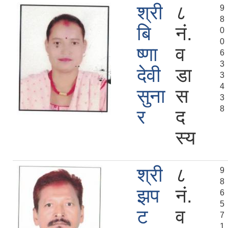
श्री
८
9
8
बि
नं.
0
0
ष्णा
व
6
3
देवी
डा
3
4
सुना
स
3
8
र
द
स्य
श्री
८
9
8
झप
नं.
6
5
ट
व
7
1