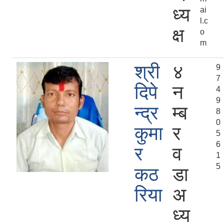
ध्य
ai
l.c
क्ष
o
m
श्री
४
9
7
दिपे
न
4
9
न्द्र
म्ब
8
0
कुमा
र
5
6
र
व
1
5
कठ
डा
रिया
अ
ध्य