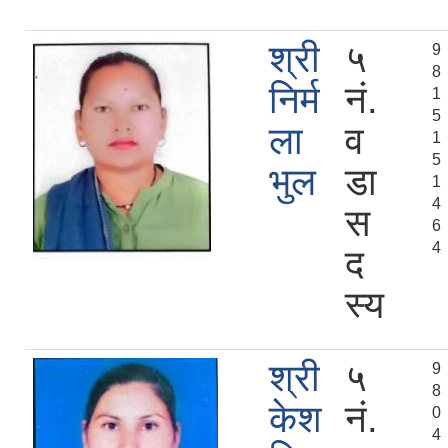
श्री
५
9
8
निर्म
नं.
1
5
ला
व
1
5
भुल
डा
1
4
स
6
4
द
स्य
श्री
५
9
8
केश
नं.
0
4