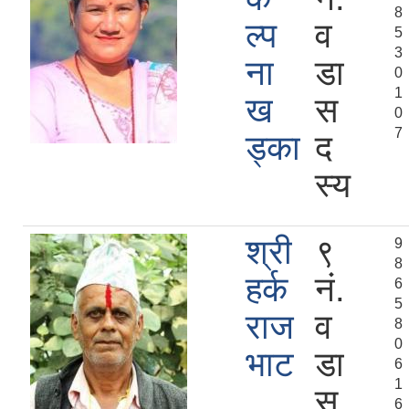
8
ल्प
व
5
3
ना
डा
0
1
ख
स
0
7
ड्का
द
स्य
श्री
९
9
8
हर्क
नं.
6
5
राज
व
8
0
भाट
डा
6
1
स
6