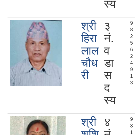
स्य
श्री
३
9
8
हिरा
नं.
2
5
लाल
व
6
2
चौध
डा
4
9
री
स
1
3
द
स्य
श्री
४
9
8
शुशि
नं.
1