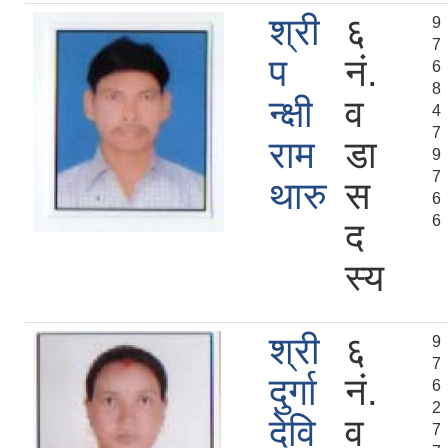
श्री
६
9
7
प
नं.
6
8
न्क्षी
व
4
7
राम
डा
9
7
थारु
स
6
6
द
स्य
श्री
६
9
7
दुर्गा
नं.
6
2
देवि
व
7