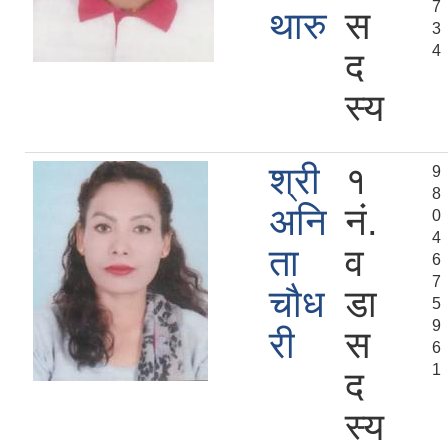
7
थारु
स
3
4
द
स्य
श्री
१
9
8
अनि
नं.
0
4
ता
व
6
7
चौध
डा
5
9
री
स
6
1
द
स्य