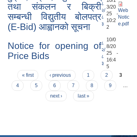
10/1
८
तथा संकलन र बिक्री
3/20
२/
Web
25 -
सम्बन्धी विद्युतीय बोलपत्र
८
Notic
10:2
३
e.pdf
(E-Bid) आह्वानको सूचना
2
10/0
८
Notice for opening of
8/20
२/
25 -
Price Bids
८
16:4
३
5
Pages
« first
‹ previous
1
2
3
4
5
6
7
8
9
…
next ›
last »