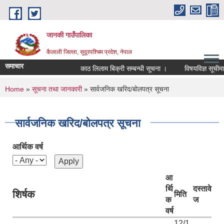
Skip to main content
जानकी गाउँपालिका
कैलाली जिल्ला, सुदूरपश्चिम प्रदेश, नेपाल
समाचार
काठ लिलाम बिक्री सम्बन्धी सूचना ।
विषयविज्ञ सूचीमा सूचि
You are here
Home
»
सूचना तथा जानकारी
» सार्वजनिक खरिद/बोलपत्र सूचना
सार्वजनिक खरिद/बोलपत्र सूचना
आर्थिक वर्ष
आ
र्थि
दस्तावे
शिर्षक
मिति
क
ज
वर्ष
12/1