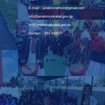
E-mail :-
janakiruralmun@gmail.com
info@janakimunkailali.gov.np
ito@janakimunkailali.gov.np
Contact :- 091-500077