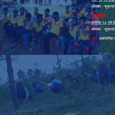
सोमबार - शुक्रव
जाडोयाम
कार्त्तिक १६ गते
सोमबार - शुक्रव
नोट:
सार्बजनिक ब